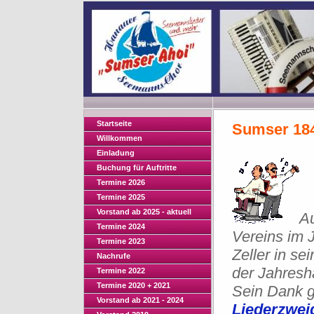
Startseite
Sumser 18
Willkommen
Einladung
Buchung für Auftritte
Termine 2026
Termine 2025
Vorstand ab 2025 - aktuell
Au
Termine 2024
Vereins im 
Termine 2023
Zeller in s
Nachrufe
der Jahresh
Termine 2022
Termine 2020 + 2021
Sein Dank g
Vorstand ab 2021 - 2024
Liederzwei