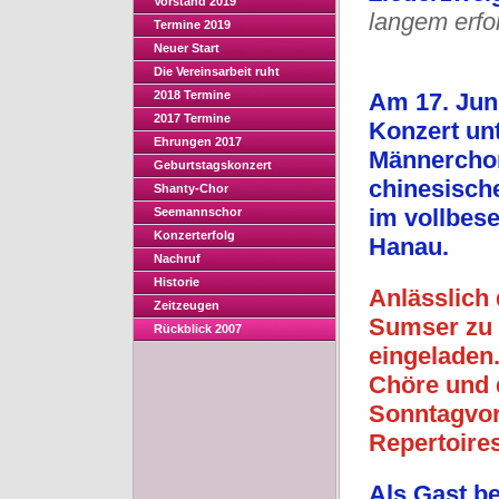
Vorstand 2019
langem erfo
Termine 2019
Neuer Start
Die Vereinsarbeit ruht
2018 Termine
Am 17. Juni
2017 Termine
Konzert un
Ehrungen 2017
Männerchor
Geburtstagskonzert
chinesisch
Shanty-Chor
im vollbes
Seemannschor
Konzerterfolg
Hanau.
Nachruf
Historie
Anlässlich
Zeitzeugen
Sumser zu 
Rückblick 2007
eingeladen
Chöre und 
Sonntagvor
Repertoires
Als Gast b