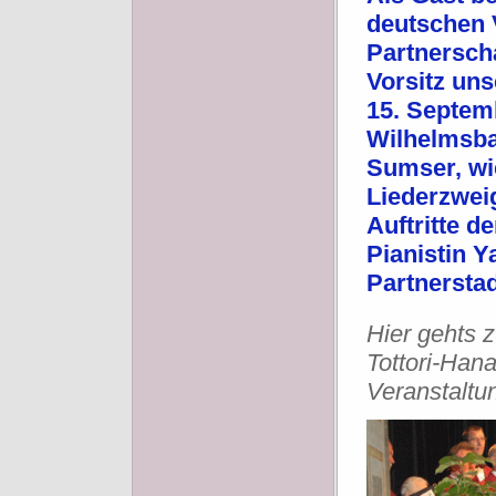
deutschen 
Partnersch
Vorsitz un
15. Septem
Wilhelmsba
Sumser, wi
Liederzwei
Auftritte 
Pianistin 
Partnerstad
Hier gehts 
Tottori-Hana
Veranstaltun