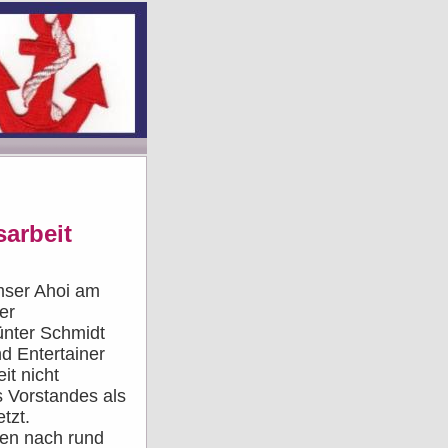
sarbeit
mser Ahoi am
er
ünter Schmidt
nd Entertainer
it nicht
 Vorstandes als
tzt.
ten nach rund