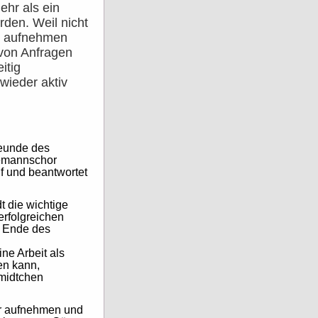
ehr als ein
den. Weil nicht
er aufnehmen
von Anfragen
itig
wieder aktiv
reunde des
eemannschor
f und beantwortet
t die wichtige
erfolgreichen
t Ende des
ne Arbeit als
en kann,
hmidtchen
r aufnehmen und