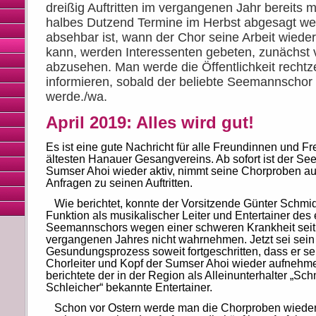
dreißig Auftritten im vergangenen Jahr bereits m
halbes Dutzend Termine im Herbst abgesagt wer
absehbar ist, wann der Chor seine Arbeit wied
kann, werden Interessenten gebeten, zunächst 
abzusehen. Man werde die Öffentlichkeit rechtze
informieren, sobald der beliebte Seemannschor 
werde./wa.
April 2019: Alles wird gut!
Es ist eine gute Nachricht für alle Freundinnen und F
ältesten Hanauer Gesangvereins. Ab sofort ist der S
Sumser Ahoi wieder aktiv, nimmt seine Chorproben au
Anfragen zu seinen Auftritten.
Wie berichtet, konnte der Vorsitzende Günter Schmid
Funktion als musikalischer Leiter und Entertainer des 
Seemannschors wegen einer schweren Krankheit sei
vergangenen Jahres nicht wahrnehmen. Jetzt sei sein
Gesundungsprozess soweit fortgeschritten, dass er sei
Chorleiter und Kopf der Sumser Ahoi wieder aufnehm
berichtete der in der Region als Alleinunterhalter „Sc
Schleicher“ bekannte Entertainer.
Schon vor Ostern werde man die Chorproben wiede