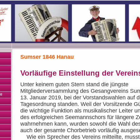
Sumser 1846 Hanau
Vorläufige Einstellung der Verein
Unter keinem guten Stern stand die jüngste
Mitgliederversammlung des Gesangvereins Su
ll
13. Januar 2019, bei der Vorstandswahlen auf d
Tagesordnung standen. Weil der Vorsitzende G
die wichtige Funktion als musikalischer Leiter u
des erfolgreichen Seemannschors für längere Ze
wahrnehmen kann, wurden sowohl die Wahl des
auch der gesamte Chorbetrieb vorläufig ausgese
Wie ein Sprecher des Vereins mitteilte, muss